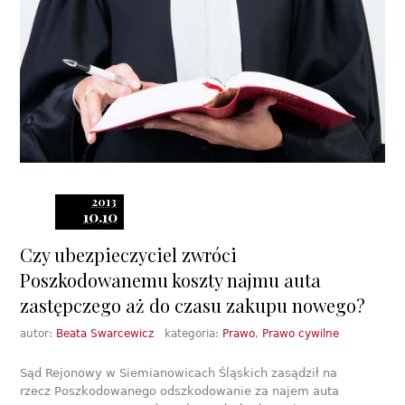
2013
10.10
Czy ubezpieczyciel zwróci
Poszkodowanemu koszty najmu auta
zastępczego aż do czasu zakupu nowego?
autor:
Beata Swarcewicz
kategoria:
Prawo
,
Prawo cywilne
Sąd Rejonowy w Siemianowicach Śląskich zasądził na
rzecz Poszkodowanego odszkodowanie za najem auta