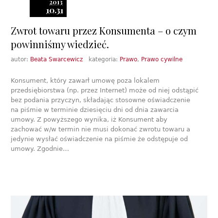
2013
10.31
Zwrot towaru przez Konsumenta – o czym
powinniśmy wiedzieć.
autor:
Beata Swarcewicz
kategoria:
Prawo
,
Prawo cywilne
Konsument, który zawarł umowę poza lokalem
przedsiębiorstwa (np. przez Internet) może od niej odstąpić
bez podania przyczyn, składając stosowne oświadczenie
na piśmie w terminie dziesięciu dni od dnia zawarcia
umowy. Z powyższego wynika, iż Konsument aby
zachować w/w termin nie musi dokonać zwrotu towaru a
jedynie wysłać oświadczenie na piśmie że odstępuje od
umowy. Zgodnie…