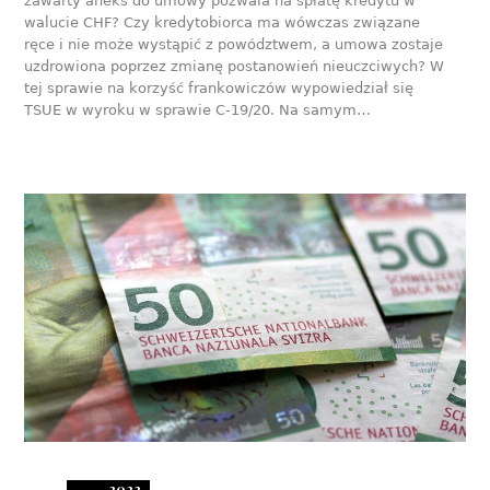
zawarty aneks do umowy pozwala na spłatę kredytu w
walucie CHF? Czy kredytobiorca ma wówczas związane
ręce i nie może wystąpić z powództwem, a umowa zostaje
uzdrowiona poprzez zmianę postanowień nieuczciwych? W
tej sprawie na korzyść frankowiczów wypowiedział się
TSUE w wyroku w sprawie C-19/20. Na samym…
2022