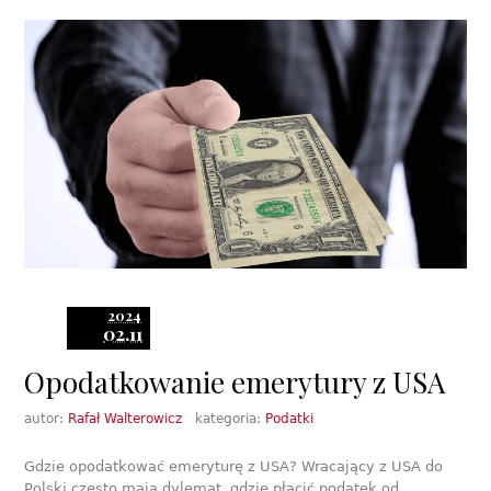
2024
02.11
Opodatkowanie emerytury z USA
autor:
Rafał Walterowicz
kategoria:
Podatki
Gdzie opodatkować emeryturę z USA? Wracający z USA do
Polski często mają dylemat, gdzie płacić podatek od