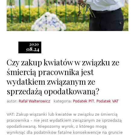
2020
08.24
Czy zakup kwiatów w związku ze
śmiercią pracownika jest
wydatkiem związanym ze
sprzedażą opodatkowaną?
autor:
Rafał Walterowicz
kategoria:
Podatek PIT
,
Podatek VAT
VAT: Zakup wiązanki lub kwiatów w związku ze śmiercią
pracownika – nie jest wydatkiem związanym ze sprzedażą
opodatkowaną. Niepozorny wyrok, z którego mogą
wyniknąć dla podatników fatalne konsekwencje na gruncie