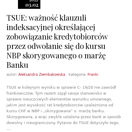
03.02
TSUE: ważność klauzuli
indeksacyjnej określającej
zobowiązanie kredytobiorców
przez odwołanie się do kursu
NBP skorygowanego o marżę
Banku
autor:
Aleksandra Ziembakowska
kategoria:
Franki
TSUE w kolejnym wyroku w sprawie C- 19/20 nie zawiódł
frankowiczów. Tym razem zajął swoje stanowisko w
sprawie nieuczciwych elementów warunku umownego,
jakim jest wysokość rat kredytobiorców uzależniona od
kursu CHF w NBP i „skorygowana” o marżę banku.
Skorygowana, a więc zwykle ustalona przez bank w sposób
dowolny i nieograniczony. Pytanie do TSUE dotyczyło tego,
…