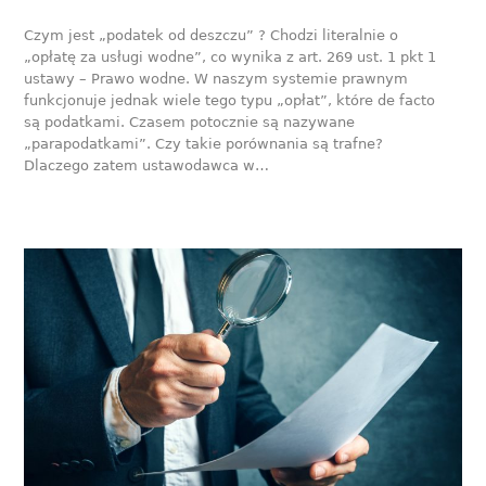
Czym jest „podatek od deszczu” ? Chodzi literalnie o
„opłatę za usługi wodne”, co wynika z art. 269 ust. 1 pkt 1
ustawy – Prawo wodne. W naszym systemie prawnym
funkcjonuje jednak wiele tego typu „opłat”, które de facto
są podatkami. Czasem potocznie są nazywane
„parapodatkami”. Czy takie porównania są trafne?
Dlaczego zatem ustawodawca w…