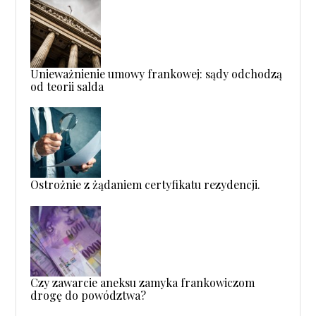
Unieważnienie umowy frankowej: sądy odchodzą
od teorii salda
Ostrożnie z żądaniem certyfikatu rezydencji.
Czy zawarcie aneksu zamyka frankowiczom
drogę do powództwa?