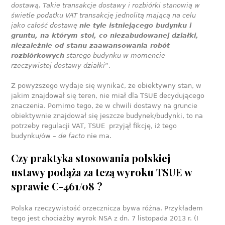
dostawą. Takie transakcje dostawy i rozbiórki stanowią w
świetle podatku VAT transakcję jednolitą mającą na celu
jako całość dostawę
nie tyle istniejącego budynku i
gruntu, na którym stoi, co niezabudowanej działki,
niezależnie od stanu zaawansowania robót
rozbiórkowych
starego budynku w momencie
rzeczywistej dostawy działki
”.
Z powyższego wydaje się wynikać, że obiektywny stan, w
jakim znajdował się teren, nie miał dla TSUE decydującego
znaczenia. Pomimo tego, że w chwili dostawy na gruncie
obiektywnie znajdował się jeszcze budynek/budynki, to na
potrzeby regulacji VAT, TSUE przyjął fikcję, iż tego
budynku/ów –
de facto
nie ma.
Czy praktyka stosowania polskiej
ustawy podąża za tezą wyroku TSUE w
sprawie C-461/08 ?
Polska rzeczywistość orzecznicza bywa różna. Przykładem
tego jest chociażby wyrok NSA z dn. 7 listopada 2013 r. (I