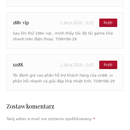
188v vip
Reply
1 lipca 2026 - 5:47
Sau khi thử 188v vip , mình thấy tốc độ tải game khá
nhanh trên điện thoại. TONY06-29
xn88.
Reply
1 lipca 2026 - 5:47
Tôi đánh giá cao phần hỗ trợ khách hàng của xn88. vì
phản hồi nhanh và giải đáp khá nhiệt tình. TONY06-29
Zostaw komentarz
Twój adres e-mail nie zostanie opublikowany.
*