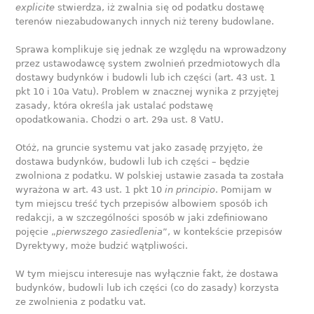
explicite
stwierdza, iż zwalnia się od podatku dostawę
terenów niezabudowanych innych niż tereny budowlane.
Sprawa komplikuje się jednak ze względu na wprowadzony
przez ustawodawcę system zwolnień przedmiotowych dla
dostawy budynków i budowli lub ich części (art. 43 ust. 1
pkt 10 i 10a Vatu). Problem w znacznej wynika z przyjętej
zasady, która określa jak ustalać podstawę
opodatkowania. Chodzi o art. 29a ust. 8 VatU.
Otóż, na gruncie systemu vat jako zasadę przyjęto, że
dostawa budynków, budowli lub ich części – będzie
zwolniona z podatku. W polskiej ustawie zasada ta została
wyrażona w art. 43 ust. 1 pkt 10
in principio
. Pomijam w
tym miejscu treść tych przepisów albowiem sposób ich
redakcji, a w szczególności sposób w jaki zdefiniowano
pojęcie „
pierwszego zasiedlenia
”, w kontekście przepisów
Dyrektywy, może budzić wątpliwości.
W tym miejscu interesuje nas wyłącznie fakt, że dostawa
budynków, budowli lub ich części (co do zasady) korzysta
ze zwolnienia z podatku vat.