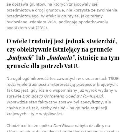
że dostawa gruntów, na których znajdowały się
przedmiotowe drogi gruntowe, nie korzysta ze zwolnienia
przedmiotowego. W efekcie grunty te, jako tereny
budowlane, zdaniem WSA, podlegają opodatkowaniu
podatkiem vat (23%).
O wiele trudniej jest jednak stwierdzić,
czy obiektywnie istniejący na gruncie
„
budynek
” lub „
budowla”
, istnieje na tym
gruncie dla potrzeb VatU.
Na ogół ogólnikowość tez zawartych w orzeczeniach TSUE
rodzi wiele trudności z interpretacją przepisów krajowych.
Tak też jest, gdy idzie o wspomniany już wyrok wydany w
sprawie
Don Bosco Onroerend Goed BV (C-461/08)
.
Wprawdzie stan faktyczny sprawy był specyficzny, ale
chyba nie aż tak, ażeby zasiać – na gruncie regulacji
krajowych – tyle wątpliwości.
Chodziło o to, że spółka
Don Bosco
nabyła działkę, na
której znajdowały się dwa stare budynki (onegdaj: szkoła i