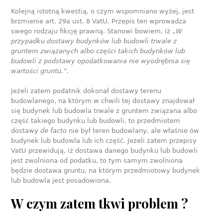
Kolejną istotną kwestią, o czym wspomniano wyżej, jest
brzmienie art. 29a ust. 8 VatU. Przepis ten wprowadza
swego rodzaju fikcję prawną. Stanowi bowiem, iż „
W
przypadku dostawy budynków lub budowli trwale z
gruntem związanych albo części takich budynków lub
budowli z podstawy opodatkowania nie wyodrębnia się
wartości gruntu.”.
Jeżeli zatem podatnik dokonał dostawy terenu
budowlanego, na którym w chwili tej dostawy znajdował
się budynek lub budowla trwale z gruntem związana albo
część takiego budynku lub budowli, to przedmiotem
dostawy
de facto
nie był teren budowlany, ale właśnie ów
budynek lub budowla lub ich część. Jeżeli zatem przepisy
VatU przewidują, iż dostawa danego budynku lub budowli
jest zwolniona od podatku, to tym samym zwolniona
będzie dostawa gruntu, na którym przedmiotowy budynek
lub budowla jest posadowiona.
W czym zatem tkwi
p
roblem ?