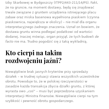
Izby Skarbowej w Bydgoszczy (ITPP2/443-211/14/PS). Fakt,
że na gruncie, na moment dostawy, będą się znajdować
trwale związane z gruntem urządzenia istniejącego placu
zabaw oraz miska basenowa wypełniona piaskiem (czynna
piaskownica, największa w okolicy) – nie miał dla organu
interpretacyjnego żadnego znaczenia. Uznał on bowiem, że
dostawa gruntu winna podlegać podatkowi od wartości
dodanej. Inaczej mówiąc, organ przyjął, że tych budowli
de
facto
nie ma. Trudno pogodzić się z taką wykładnią.
Kto cierpi na takim
rozdwojeniu jaźni?
Niewątpliwie brak jasnych kryteriów przy sprzedaży
działek – w trudnej sytuacji stawia wszystkich uczestników
obrotu. Powoduje to, że w polskiej rzeczywistości w
zasadzie każda transakcja zbycia działki gruntu, z której
wyrasta owo „
coś
” – musi być poprzedzona uzyskaniem
interpretacji Ministra Finansów. Niewątpliwie cierpi na tym
szybkość i pewność obrotu gospodarczego.