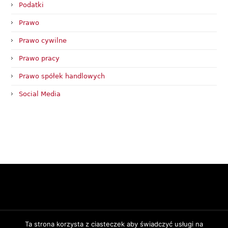
Podatki
Prawo
Prawo cywilne
Prawo pracy
Prawo spółek handlowych
Social Media
Ta strona korzysta z ciasteczek aby świadczyć usługi na
© 2017 - 2024
Kancelaria Walterowicz
- radca prawny i doradca