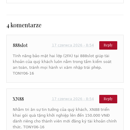
4 komentarze
888slot
Reply
17 czerwca 2026 - 8:54
Tính năng bảo mật hai lớp (2FA) tại 888slot giúp tài
khoản của quý khách luôn nằm trong tầm kiểm soát
an toàn, tránh mọi hành vi xâm nhập trái phép.
TONY06-16
XN88
Reply
17 czerwca 2026 - 8:54
Nhằm tri ân sự tin tưởng của quý khách, XN88 triển
khai gói quà tặng khởi nghiệp lên đến 150.000 VNĐ
dành riêng cho thành viên mới đăng ký tài khoản chính
thức. TONY06-16