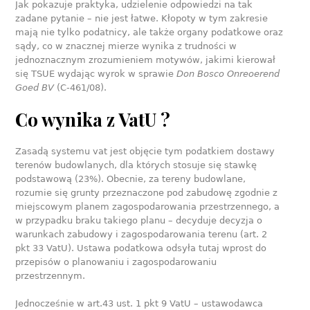
Jak pokazuje praktyka, udzielenie odpowiedzi na tak
zadane pytanie – nie jest łatwe. Kłopoty w tym zakresie
mają nie tylko podatnicy, ale także organy podatkowe oraz
sądy, co w znacznej mierze wynika z trudności w
jednoznacznym zrozumieniem motywów, jakimi kierował
się TSUE wydając wyrok w sprawie
Don Bosco Onreoerend
Goed BV
(C-461/08).
Co wynika z VatU ?
Zasadą systemu vat jest objęcie tym podatkiem dostawy
terenów budowlanych, dla których stosuje się stawkę
podstawową (23%). Obecnie, za tereny budowlane,
rozumie się grunty przeznaczone pod zabudowę zgodnie z
miejscowym planem zagospodarowania przestrzennego, a
w przypadku braku takiego planu – decyduje decyzja o
warunkach zabudowy i zagospodarowania terenu (art. 2
pkt 33 VatU). Ustawa podatkowa odsyła tutaj wprost do
przepisów o planowaniu i zagospodarowaniu
przestrzennym.
Jednocześnie w art.43 ust. 1 pkt 9 VatU – ustawodawca