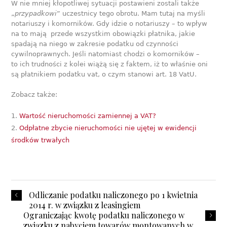
W nie mniej kłopotliwej sytuacji postawieni zostali także
„
przypadkowi
” uczestnicy tego obrotu. Mam tutaj na myśli
notariuszy i komorników. Gdy idzie o notariuszy – to wpływ
na to mają przede wszystkim obowiązki płatnika, jakie
spadają na niego w zakresie podatku od czynności
cywilnoprawnych. Jeśli natomiast chodzi o komorników –
to ich trudności z kolei wiążą się z faktem, iż to właśnie oni
są płatnikiem podatku vat, o czym stanowi art. 18 VatU.
Zobacz także:
Wartość nieruchomości zamiennej a VAT?
Odpłatne zbycie nieruchomości nie ujętej w ewidencji
środków trwałych
Odliczanie podatku naliczonego po 1 kwietnia
2014 r. w związku z leasingiem
Ograniczając kwotę podatku naliczonego w
związku z nabyciem towarów montowanych w