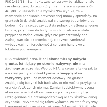
FSK 1436/13). Stan faktyczny tej sprawy był zbliżony, ale
nie identyczny, do tego który miał miejsce w sprawie C-
461/08. Z uzasadnienia wyroku NSA wynika, że w
momencie podpisania przyrzeczonej umowy sprzedaży, na
gruntach (5 działek) znajdował się szereg budynków oraz
budowli. Cena sprzedaży została jednak określona w jednej
kwocie, przy czym do budynków i budowli nie została
przypisana żadna kwota, gdyż nie przedstawiały one
żadnej wartości ekonomicznej. Nabywca zamierzał
wybudować na nieruchomości centrum handlowe z
lokalami pod wynajem.
NSA stwierdził jasno, iż
cel ekonomiczny nabycia
gruntu, istniejący po stronie nabywcy, nie ma
żadnego znaczenia.
Według NSA, w sprawie takiej jak ta
– ważny jest tylko
obiektywnie istniejący stan
faktyczny
. Jeżeli na moment dostawy, na gruncie,
znajdują się budynki lub budowle, to nie można przyjąć na
gruncie VatU, że ich nie ma. Zamiar i subiektywna ocena
ekonomicznych skutków transakcji – nie powinny być
uwzględniane dla prawnopodatkowej oceny skutków danej
czynności. NSA starał się także wykazać, że stan faktyczny
i argumentacja zawarta w cyt. powyżej wyroku TSUE – nie