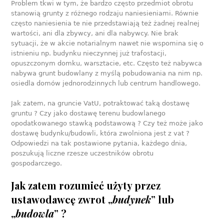
Problem tkwi w tym, że bardzo często przedmiot obrotu
stanowią grunty z różnego rodzaju naniesieniami. Równie
często naniesienia te nie przedstawiają też żadnej realnej
wartości, ani dla zbywcy, ani dla nabywcy. Nie brak
sytuacji, że w akcie notarialnym nawet nie wspomina się o
istnieniu np. budynku nieczynnej już trafostacji,
opuszczonym domku, warsztacie, etc. Często też nabywca
nabywa grunt budowlany z myślą pobudowania na nim np.
osiedla domów jednorodzinnych lub centrum handlowego.
Jak zatem, na gruncie VatU, potraktować taką dostawę
gruntu ? Czy jako dostawę terenu budowlanego
opodatkowanego stawką podstawową ? Czy też może jako
dostawę budynku/budowli, która zwolniona jest z vat ?
Odpowiedzi na tak postawione pytania, każdego dnia,
poszukują liczne rzesze uczestników obrotu
gospodarczego.
J
ak zatem rozumieć użyty przez
ustawodawcę zwrot „
budynek
” lub
„
budowla
” ?