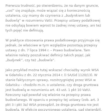
Pierwsza trudność, po stwierdzeniu, że na danym gruncie,
„
coś
” się znajduje, może wiązać się z koniecznością
ustalenia, czy mamy do czynienia z „
budynkiem lub
budowlą
” w rozumieniu VatU. Przepisy ustawy podatkowej
nie odsyłają bowiem wprost to żadnej innej ustawy, ani też
tych pojęć nie definiują.
W praktyce stosowania prawa podatkowego przyjmuje się
jednak, że właściwe w tym względzie pozostają przepisy
ustawy z dn. 7 lipca 1994 r. – Prawo budowlane. Tam
właśnie należy poszukiwać definicji takich pojęć, jak
„
budynek
”, czy też „
budowla
”.
Jako przykład można tutaj wskazać chociażby wyrok WSA
w Gdańsku z dn. 22 stycznia 2014 r. (I SA/Gd 1120/13). W
stanie faktycznym sprawy, rozstrzygniętej przez WSA w
Gdańsku – chodziło m.in. o ustalenie, czy droga gruntowa
jest budowlą w rozumieniu art. 43 ust. 1 pkt 10 VatU.
Rzeczony sąd powołał się właśnie na przepisy prawa
budowlanego. W oparciu o przepisy tej ustawy (zob. art. 3
pkt 3 i pkt 3a) WSA przesądził, że droga gruntowa nie jest
budowlą. W efekcie poczynionego ustalenia, sąd stwierdził,