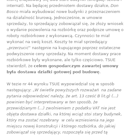
internat). Na będącej przedmiotem dostawy działce,
Don
Bosco
miała wybudować nowe budynki z przeznaczeniem
na działalność biurową. Jednocześnie, w umowie
sprzedaży, to sprzedający zobowiązał się, że złoży wniosek
o wydanie pozwolenia na rozbiórkę oraz podpisze umowę o
roboty rozbiórkowe z wykonawcą. Czynności te miał
wykonać na swój koszt. Koszty te miał sprzedający
„
przerzucić
” następnie na kupującego poprzez ostateczne
podwyższenie ceny sprzedaży. Na moment dostawy prace
rozbiórkowe były wykonane, ale tylko częściowo. TSUE
stwierdził, że
celem gospodarczym zawartej umowy
była dostawa działki gotowej pod budowę
.
W tezie nr 44 wyroku TSUE wypowiedział się w sposób
następujący: „
W świetle powyższych rozważań na zadane
pytania odpowiedzieć należy, że art. 13 cześć B lit.g) (…)
powinien być interpretowany w ten sposób, że
przewidzianym (…) zwolnieniem z podatku VAT nie jest
objęta dostawa działki, na której wciąż stoi stary budynek,
który ma zostać rozebrany w celu wzniesienia na jego
miejscu nowej konstrukcji i którego rozbiórka, do jakiej
zobowiązał się sprzedający, rozpoczęła się przed tą