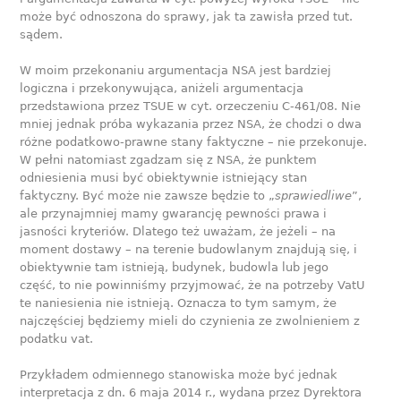
może być odnoszona do sprawy, jak ta zawisła przed tut.
sądem.
W moim przekonaniu argumentacja NSA jest bardziej
logiczna i przekonywująca, aniżeli argumentacja
przedstawiona przez TSUE w cyt. orzeczeniu C-461/08. Nie
mniej jednak próba wykazania przez NSA, że chodzi o dwa
różne podatkowo-prawne stany faktyczne – nie przekonuje.
W pełni natomiast zgadzam się z NSA, że punktem
odniesienia musi być obiektywnie istniejący stan
faktyczny. Być może nie zawsze będzie to „
sprawiedliwe
”,
ale przynajmniej mamy gwarancję pewności prawa i
jasności kryteriów. Dlatego też uważam, że jeżeli – na
moment dostawy – na terenie budowlanym znajdują się, i
obiektywnie tam istnieją, budynek, budowla lub jego
część, to nie powinniśmy przyjmować, że na potrzeby VatU
te naniesienia nie istnieją. Oznacza to tym samym, że
najczęściej będziemy mieli do czynienia ze zwolnieniem z
podatku vat.
Przykładem odmiennego stanowiska może być jednak
interpretacja z dn. 6 maja 2014 r., wydana przez Dyrektora