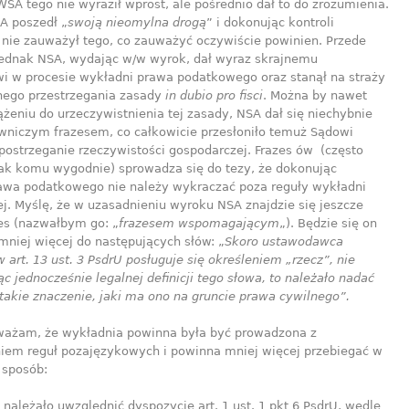
SA tego nie wyraził wprost, ale pośrednio dał to do zrozumienia.
A poszedł „
swoją nieomylna drogą
” i dokonując kontroli
j nie zauważył tego, co zauważyć oczywiście powinien. Przede
ednak NSA, wydając w/w wyrok, dał wyraz skrajnemu
i w procesie wykładni prawa podatkowego oraz stanął na straży
nego przestrzegania zasady
in dubio pro fisci
. Można by nawet
ążeniu do urzeczywistnienia tej zasady, NSA dał się niechybnie
awniczym frazesem, co całkowicie przesłoniło temuż Sądowi
postrzeganie rzeczywistości gospodarczej. Frazes ów (często
ak komu wygodnie) sprowadza się do tezy, że dokonując
awa podatkowego nie należy wykraczać poza reguły wykładni
j. Myślę, że w uzasadnieniu wyroku NSA znajdzie się jeszcze
zes (nazwałbym go: „
frazesem wspomagającym
„). Będzie się on
mniej więcej do następujących słów: „
Skoro ustawodawca
art. 13 ust. 3 PsdrU posługuje się określeniem „rzecz”, nie
 jednocześnie legalnej definicji tego słowa, to należało nadać
takie znaczenie, jaki ma ono na gruncie prawa cywilnego”.
ważam, że wykładnia powinna była być prowadzona z
iem reguł pozajęzykowych i powinna mniej więcej przebiegać w
 sposób:
należało uwzględnić dyspozycję art. 1 ust. 1 pkt 6 PsdrU, wedle