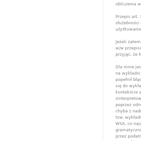
obliczenia w
Przepis art. 
służebności
użytkowanie
Jeżeli zate
w/w przepisó
przyjąć, że 
Dla mnie jed
na wykładni
popełnił błą
się do wykła
kontekście 
zinterpretow
poprzez odni
chyba z nad
tzw. wykład
WSA, co naj
gramatyczna
przez podat