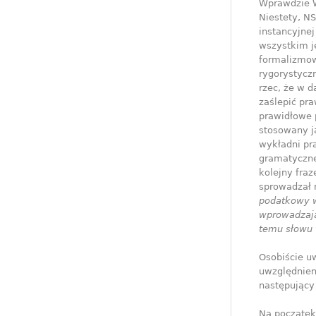
Wprawdzie W
Niestety, NS
instancyjne
wszystkim j
formalizmow
rygorystycz
rzec, że w d
zaślepić pr
prawidłowe 
stosowany j
wykładni pr
gramatyczne
kolejny fra
sprowadzał 
podatkowy w 
wprowadzając
temu słowu 
Osobiście u
uwzględnien
następujący
Na początek 