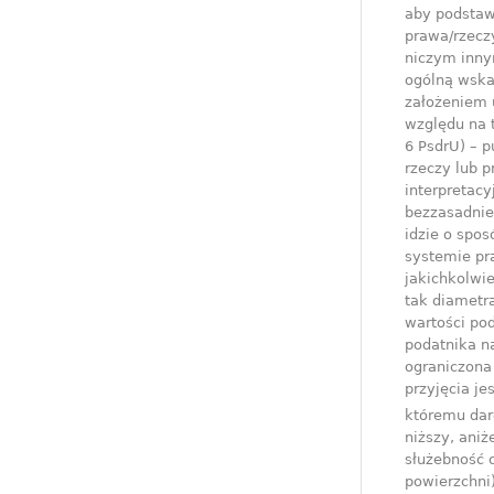
aby podstaw
prawa/rzeczy
niczym inny
ogólną wska
założeniem 
względu na t
6 PsdrU) – 
rzeczy lub 
interpretacy
bezzasadnie
idzie o spo
systemie pr
jakichkolwi
tak diametra
wartości po
podatnika n
ograniczona 
przyjęcia je
któremu da
niższy, aniż
służebność o
powierzchni