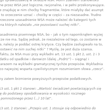
ego sprawozdawcę w składzie NSA. Moim zdaniem stanowisko
e przez WSA jest logiczne, racjonalne, i w pełni przekonywujące.
ie znajduję w nim choćby fragmentów, które miałyby dać asumpt
 to orzeczenie uznać – choćby w części – za niezasadne. Trudno
ż rzeczone uzasadnienie WSA może należeć do kategorii tych
na których należało „
nie pozostawić suchej nitki
”.
asadnienia pisemnego NSA, bo – jak o tym napomknąłem wyżej
cze nie ma. Sądzę jednak, że niezależnie od tego, co zostanie w
, należy je poddać ostrej krytyce. Czy będzie zasługiwało na to,
zostawić na nim suchej nitki
” ? Myślę, że jest duża szansa.
faktu, że NSA musi przy wykładni art. 13 ust. 1 pkt 2, ust. 2 i 3
atku od spadków i darowizn (dalej „PsdrU”) – sięgnąć i
zarazem na wykładni gramatycznej tychże przepisów. Wykładnia
, co najwyżej wsparta cywilistycznym rozumieniem słowa „
rzecz
”.
y zatem brzmienie powyższych przepisów podatkowych.
13 ust. 1 pkt 2 stanowi: „
Wartość świadczeń powtarzających się
ię do podstawy opodatkowania w wysokości rocznego
 pomnożonego przez (…) 10 lat
”.
13 ust. 2 stanowi: „
Przepis ust. 1 stosuje się odpowiednio do