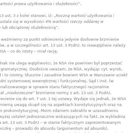
artości prawa użytkowania i służebności
”.
13 ust. 3 z kolei stanowi, iż: „
Roczną wartość użytkowania i
 ustala się w wysokości 4% wartości rzeczy oddanej w
 lub obciążonej służebnością
”.
m weźmiemy za punkt odniesienia jedynie dosłowne brzmienie
w, a w szczególności art. 13 ust. 3 PsdrU, to niewątpliwie należy
NSA – co do istoty – miał rację.
nak nie ulega wątpliwości, że NSA nie powinien był poprzestać
 gramatycznej. Osobiście uważam, że NSA, wydając cyt. wyrok,
d i to istotny. Słusznie i zasadnie bowiem WSA w Warszawie uciekł
dni systemowej wewnętrznej i funkcjonalnej. Sąd I inst. (w
analizowanego w sprawie stanu faktycznego) racjonalnie
ał „
niedorzeczne
” brzmienie normy z art. 13 ust. 3 PsdrU,
esienie się do art. 7 ust. 1 tej ustawy. Wydaje się jednak, że WSA
mierną uwagą skupił się na aspektach konstytucyjnych oraz na
ni prokonstytucyjnej. Moim zdaniem zabrakło w uzasadnieniu
wyżej ustaleń jednoznacznie wskazujących na fakt, że wykładnia
 art. 13 ust. 3 PsdrU – w stanie faktycznym zaprezentowanym
niczkę – prowadzi do absurdu (
argumentum ad absurdo
).