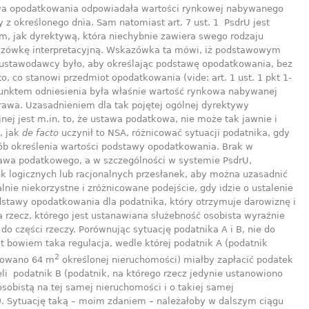
a opodatkowania odpowiadała wartości rynkowej nabywanego
 z określonego dnia. Sam natomiast art. 7 ust. 1 PsdrU jest
m, jak dyrektywą, która niechybnie zawiera swego rodzaju
zówkę interpretacyjną. Wskazówka ta mówi, iż podstawowym
ustawodawcy było, aby określając podstawę opodatkowania, bez
o, co stanowi przedmiot opodatkowania (vide: art. 1 ust. 1 pkt 1-
punktem odniesienia była właśnie wartość rynkowa nabywanej
prawa. Uzasadnieniem dla tak pojętej ogólnej dyrektywy
jnej jest m.in. to, że ustawa podatkowa, nie może tak jawnie i
, jak
de facto
uczynił to NSA, różnicować sytuacji podatnika, gdy
sób określenia wartości podstawy opodatkowania. Brak w
awa podatkowego, a w szczególności w systemie PsdrU,
ek logicznych lub racjonalnych przesłanek, aby można uzasadnić
lnie niekorzystne i zróżnicowane podejście, gdy idzie o ustalenie
dstawy opodatkowania dla podatnika, który otrzymuje darowiznę i
a rzecz, którego jest ustanawiana służebność osobista wyraźnie
do części rzeczy. Porównując sytuację podatnika A i B, nie do
st bowiem taka regulacja, wedle której podatnik A (podatnik
2
rowano 64 m
określonej nieruchomości) miałby zapłacić podatek
eli podatnik B (podatnik, na którego rzecz jedynie ustanowiono
sobistą na tej samej nieruchomości i o takiej samej
). Sytuację taką – moim zdaniem – należałoby w dalszym ciągu