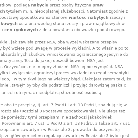
atkowi podlega
nabycie
przez osoby fizyczne
praw
ch
tytułem m.in. nieodpłatnej służebności. Natomiast zgodnie z
 1 podstawę opodatkowania stanowi
wartość nabytych
rzeczy i
tkowych
ustalona według stanu rzeczy i praw majątkowych w
a i
cen rynkowych
z dnia powstania obowiązku podatkowego.
akiej, jak zawisła przez NSA, oba wyżej wskazane przepisy
y być wzięte pod uwagę w procesie wykładni. A to właśnie po to,
 absurdalnych skutków wnioskowania ograniczonego jedynie do
amatycznej. Teza do jakiej doszedł bowiem NSA jest
a. Oczywiście, nie miejmy złudzeń, NSA jej nie wymyślił. NSA
ylko i wyłącznie, ograniczył proces wykładni do reguł semantyki
iego, i w tym tkwi jego największy błąd. Efekt jest zatem taki, że
bnie „
taniej
” byłoby dla podatniczki przyjąć darowiznę paska o
, aniżeli otrzymać nieodpłatną służebność osobistą.
oba te przepisy, tj. art. 7 PsdrU i art. 13 PsdrU, znajdują się w
ozdziale (Rozdział 3 Podstawa opodatkowania). Nie ulega też
, że pomiędzy tymi przepisami nie zachodzi jakakolwiek
 Porównanie art. 7 ust. 1 PsdrU z art. 13 PsdrU, a także art. 7 ust.
przepisami zawartymi w Rozdziale 3, prowadzi do oczywistej
 tj. że głównym celem regulacji zawartej w Rozdziale 3 było i jest,