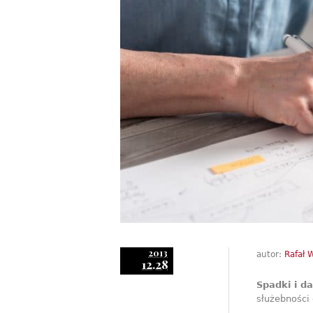
2013
autor:
Rafał 
12.28
Spadki i d
służebności 