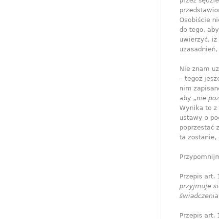
przez sędzi
przedstawion
Osobiście n
do tego, aby
uwierzyć, i
uzasadnień, 
Nie znam uz
– tegoż jesz
nim zapisane
aby „
nie po
Wynika to z 
ustawy o pod
poprzestać 
ta zostanie
Przypomnijm
Przepis art. 
przyjmuje s
świadczenia
Przepis art. 