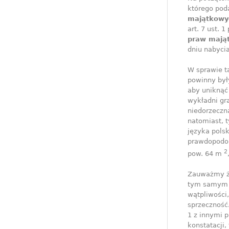
którego pod
majątkowy
art. 7 ust.
praw mają
dniu nabyci
W sprawie t
powinny był
aby uniknąć
wykładni gr
niedorzeczn
natomiast, t
języka polsk
prawdopodo
2
pow. 64 m
Zauważmy że 
tym samym r
wątpliwości
sprzeczność.
1 z innymi 
konstatacji,