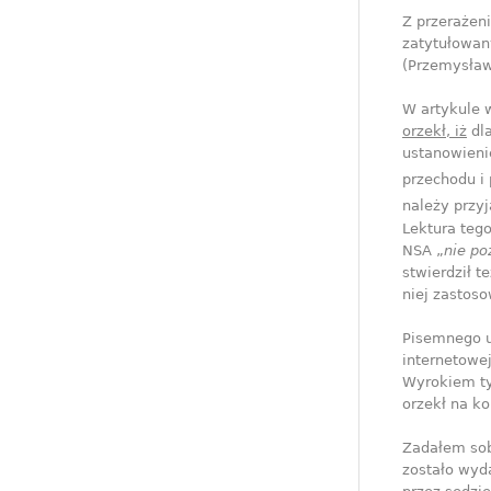
Z przerażen
zatytułowan
(Przemysław 
W artykule 
orzekł, iż
dla
ustanowieni
przechodu i
należy przyj
Lektura teg
NSA „
nie po
stwierdził t
niej zastoso
Pisemnego u
internetowe
Wyrokiem ty
orzekł na ko
Zadałem sob
zostało wyd