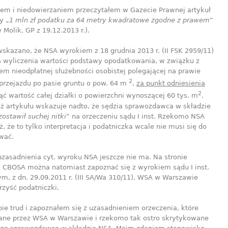
iem i niedowierzaniem przeczytałem w Gazecie Prawnej artykuł
y „
1 mln zł podatku za 64 metry kwadratowe zgodne z prawem
”
Molik, GP z 19.12.2013 r.).
wskazano, że NSA wyrokiem z 18 grudnia 2013 r. (II FSK 2959/11)
 wyliczenia wartości podstawy opodatkowania, w związku z
em nieodpłatnej służebności osobistej polegającej na prawie
2
 przejazdu po pasie gruntu o pow. 64 m
,
za punkt odniesienia
2
ąć wartość całej działki o powierzchni wynoszącej 60 tys. m
.
oż artykułu wskazuje nadto, że sędzia sprawozdawca w składzie
zostawił suchej nitki
” na orzeczeniu sądu I inst. Rzekomo NSA
eż, że to tylko interpretacja i podatniczka wcale nie musi się do
wać.
zasadnienia cyt. wyroku NSA jeszcze nie ma. Na stronie
j CBOSA można natomiast zapoznać się z wyrokiem sądu I inst.
m, z dn. 29.09.2011 r. (III SA/Wa 310/11), WSA w Warszawie
rzyść podatniczki.
ie trud i zapoznałem się z uzasadnieniem orzeczenia, które
ane przez WSA w Warszawie i rzekomo tak ostro skrytykowane