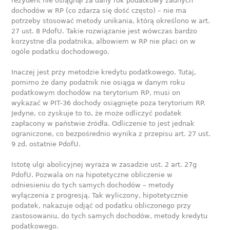
rezydent nie osiągnął za dany rok podatkowy żadnych
dochodów w RP (co zdarza się dość często) – nie ma
potrzeby stosować metody unikania, którą określono w art.
27 ust. 8 PdofU. Takie rozwiązanie jest wówczas bardzo
korzystne dla podatnika, albowiem w RP nie płaci on w
ogóle podatku dochodowego.
Inaczej jest przy metodzie kredytu podatkowego. Tutaj,
pomimo że dany podatnik nie osiąga w danym roku
podatkowym dochodów na terytorium RP, musi on
wykazać w PIT-36 dochody osiągnięte poza terytorium RP.
Jedyne, co zyskuje to to, że może odliczyć podatek
zapłacony w państwie źródła. Odliczenie to jest jednak
ograniczone, co bezpośrednio wynika z przepisu art. 27 ust.
9 zd. ostatnie PdofU.
Istotę ulgi abolicyjnej wyraża w zasadzie ust. 2 art. 27g
PdofU. Pozwala on na hipotetyczne obliczenie w
odniesieniu do tych samych dochodów – metody
wyłączenia z progresją. Tak wyliczony, hipotetycznie
podatek, nakazuje odjąć od podatku obliczonego przy
zastosowaniu, do tych samych dochodów, metody kredytu
podatkowego.