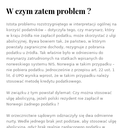
W czym zatem problem ?
Istota problemu rozstrzygniętego w interpretacji ogólnej na
korzyść podatników – dotyczyła tego, czy marynarz, który
w kraju źródła nie zapłacił podatku, może skorzystać z ulgi
abolicyjnej. Bywa bowiem tak, że państwo, w którym
powstały zagraniczne dochody, rezygnuje z pobrania
podatku u źródła. Tak właśnie było w odniesieniu do
marynarzy zatrudnionych na statkach wpisanych do
norweskiego systemu NIS. Norwegia w takim przypadku –
nie pobiera podatku. Jednocześnie z przepisu art. 22 ust. 1
lit. d UPO wynika wprost, że w takim przypadku należy
stosować metodę kredytu podatkowego.
W związku z tym powstał dylemat: Czy można stosować
ulgę abolicyjną, jeżeli polski rezydent nie zapłacił w
Norwegii żadnego podatku ?
W orzecznictwie sądowym odznaczyły się dwa odmienne
nurty. Wedle jednego brak jest podstaw, aby stosować ulgę
abolicyjną, gdyż brak realnie zapłaconego podatku w