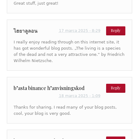
Great stuff, just great!
ไฮยาลูลอน
Reply
17 marca 2025 - 8:29
I really enjoy reading through on this internet site, it
has got wonderful blog posts. „The living is a species
of the dead and not a very attractive one.” by Friedrich
Wilhelm Nietzsche.
b"asta binance h"anvisningskod
Reply
18 marca 2025 - 1:09
Thanks for sharing. I read many of your blog posts,
cool, your blog is very good.