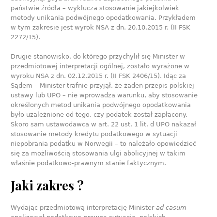
państwie źródła – wyklucza stosowanie jakiejkolwiek
metody unikania podwójnego opodatkowania. Przykładem
w tym zakresie jest wyrok NSA z dn. 20.10.2015 r. (II FSK
2272/15).
Drugie stanowisko, do którego przychylił się Minister w
przedmiotowej interpretacji ogólnej, zostało wyrażone w
wyroku NSA z dn. 02.12.2015 r. (II FSK 2406/15). Idąc za
Sądem – Minister trafnie przyjął, że żaden przepis polskiej
ustawy lub UPO – nie wprowadza warunku, aby stosowanie
określonych metod unikania podwójnego opodatkowania
było uzależnione od tego, czy podatek został zapłacony.
Skoro sam ustawodawca w art. 22 ust. 1 lit. d UPO nakazał
stosowanie metody kredytu podatkowego w sytuacji
niepobrania podatku w Norwegii – to należało opowiedzieć
się za możliwością stosowania ulgi abolicyjnej w takim
właśnie podatkowo-prawnym stanie faktycznym.
Jaki zakres ?
Wydając przedmiotową interpretację Minister
ad casum