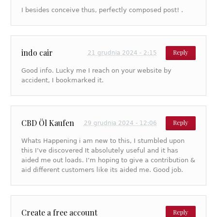
I besides conceive thus, perfectly composed post! .
indo cair
Reply
21 grudnia 2024 - 2:15
Good info. Lucky me I reach on your website by
accident, I bookmarked it.
CBD Öl Kaufen
Reply
29 grudnia 2024 - 12:06
Whats Happening i am new to this, I stumbled upon
this I’ve discovered It absolutely useful and it has
aided me out loads. I’m hoping to give a contribution &
aid different customers like its aided me. Good job.
Create a free account
Reply