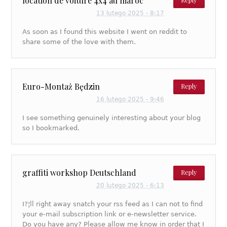
location de voiture 4x4 au maroc
13 lutego 2025 - 8:17
As soon as I found this website I went on reddit to
share some of the love with them.
Euro-Montaż Będzin
Reply
16 lutego 2025 - 9:46
I see something genuinely interesting about your blog
so I bookmarked.
graffiti workshop Deutschland
Reply
20 lutego 2025 - 6:13
I?¦ll right away snatch your rss feed as I can not to find
your e-mail subscription link or e-newsletter service.
Do you have any? Please allow me know in order that I