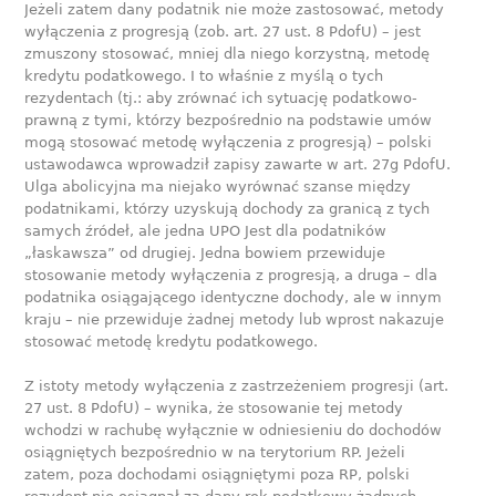
Jeżeli zatem dany podatnik nie może zastosować, metody
wyłączenia z progresją (zob. art. 27 ust. 8 PdofU) – jest
zmuszony stosować, mniej dla niego korzystną, metodę
kredytu podatkowego. I to właśnie z myślą o tych
rezydentach (tj.: aby zrównać ich sytuację podatkowo-
prawną z tymi, którzy bezpośrednio na podstawie umów
mogą stosować metodę wyłączenia z progresją) – polski
ustawodawca wprowadził zapisy zawarte w art. 27g PdofU.
Ulga abolicyjna ma niejako wyrównać szanse między
podatnikami, którzy uzyskują dochody za granicą z tych
samych źródeł, ale jedna UPO Jest dla podatników
„łaskawsza” od drugiej. Jedna bowiem przewiduje
stosowanie metody wyłączenia z progresją, a druga – dla
podatnika osiągającego identyczne dochody, ale w innym
kraju – nie przewiduje żadnej metody lub wprost nakazuje
stosować metodę kredytu podatkowego.
Z istoty metody wyłączenia z zastrzeżeniem progresji (art.
27 ust. 8 PdofU) – wynika, że stosowanie tej metody
wchodzi w rachubę wyłącznie w odniesieniu do dochodów
osiągniętych bezpośrednio w na terytorium RP. Jeżeli
zatem, poza dochodami osiągniętymi poza RP, polski