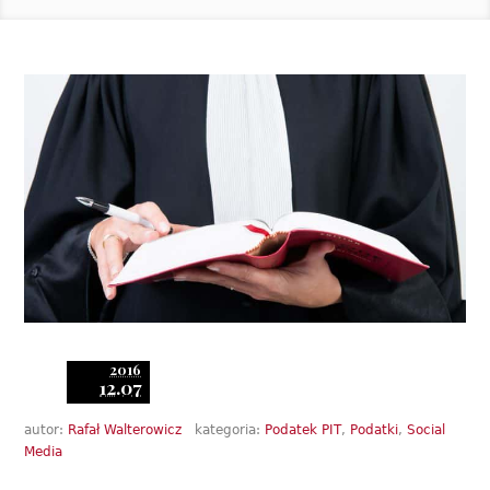
2016
12.07
autor:
Rafał Walterowicz
kategoria:
Podatek PIT
,
Podatki
,
Social
Media