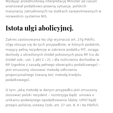
Wydając przedmiotową interpretację Minister
ad casum
analizował podatkowo-prawną sytuację polskich
marynarzy zatrudnionych na statkach zarejestrowanych w
norweskim systemie NIS.
Istota ulgi abolicyjnej.
Zakres zastosowania tej ulgi wyznacza art. 27g PdofU.
Ulgę stosuje się do tych przypadków, w których podatnik,
mający pełną rezydencję w zakresie podatku PIT, osiąga
dochody z określonych źródeł położonych poza RP (co do
źródeł zob.: ust. 1 pkt 1 i 2), i dla rozliczenia dochodów w
RP (zgodnie z zasadą pełnego obowiązku podatkowego) –
jest zmuszony stosować metodę odliczenia
proporcjonalnego (zwaną też: metodą kredytu
podatkowego).
O tym, jaką metodę w danym przypadku jest zmuszony
stosować polski rezydent – rozstrzyga bądź umowa o
unikaniu podwójnego opodatkowania (dalej: UPO) bądź
przepis polskiej ustawy (zob. art. 27 ust. 8, 9 i 9a PdofU).