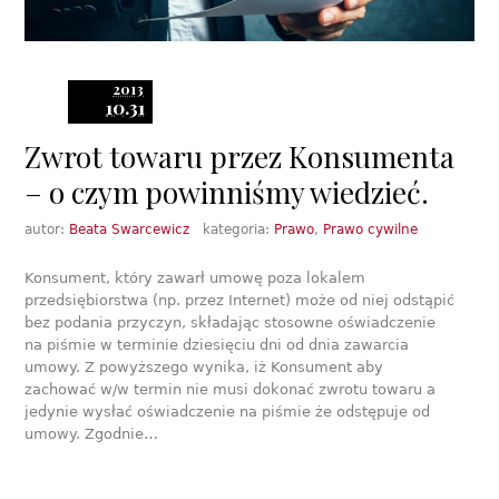
2013
10.31
Zwrot towaru przez Konsumenta
– o czym powinniśmy wiedzieć.
autor:
Beata Swarcewicz
kategoria:
Prawo
,
Prawo cywilne
Konsument, który zawarł umowę poza lokalem
przedsiębiorstwa (np. przez Internet) może od niej odstąpić
bez podania przyczyn, składając stosowne oświadczenie
na piśmie w terminie dziesięciu dni od dnia zawarcia
umowy. Z powyższego wynika, iż Konsument aby
zachować w/w termin nie musi dokonać zwrotu towaru a
jedynie wysłać oświadczenie na piśmie że odstępuje od
umowy. Zgodnie…