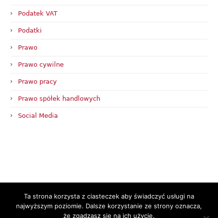
Podatek VAT
Podatki
Prawo
Prawo cywilne
Prawo pracy
Prawo spółek handlowych
Social Media
Ta strona korzysta z ciasteczek aby świadczyć usługi na
© 2017 - 2024
Kancelaria Walterowicz
- radca prawny i doradca
najwyższym poziomie. Dalsze korzystanie ze strony oznacza,
podatkowy || Poznań, ul. Piaskowa 3/2 / Śrem, ul. Kilińskiego 8 ||
Wykonanie:
GreenWeb
||
Polityka Prywatności
że zgadzasz się na ich użycie.