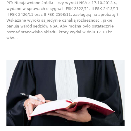
PIT: Nieujawnione źródła – czy wyroki NSA z 17.10.2013 r.,
wydane w sprawach o sygn.: II FSK 2322/11, II FSK 2413/11,
II FSK 2426/11 oraz II FSK 2598/11, zasługują na aprobatę ?
Wskazane wyroki są jedynie oznaką rozbieżności, jakie
panują wśród sędziów NSA. Aby można było ostatecznie
poznać stanowisko składu, który wydał w dniu 17.10.br.
w/w…