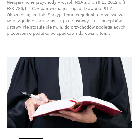
Nieujawnione przychody – wyrok NSA z dn. 29.11.2012 r. (II
FSK 786/11) Czy darowizna jest opodatkowana PIT ?
Okazuje się, że tak. Sprzyja temu niejednolite orzeczictwo
NSA. Zgodnie z art. 2 ust. 1 pkt 3 ustawy o PIT przepisów
ustawy nie stosuje się m.in. do przychodów podlegających
przepisom o podatku od spadków i darowizn. Ten…