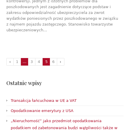
kontrowersji. Jednym z istotnych problemów dla
poszkodowanych jest zagadnienie dotyczące podstaw i
zakresu odpowiedzialność ubezpieczyciela za zwrot
wydatków poniesionych przez poszkodowanego w związku
z najmem pojazdu zastępczego. Stanowisko towarzystw
ubezpieczeniowych…
1
…
3
4
5
6
Ostatnie wpisy
Transakcja łańcuchowa w UE a VAT
Opodatkowanie emerytury z USA
„Nieruchomość” jako przedmiot opodatkowania
podatkiem od zabetonowania budzi wątpliwości także w