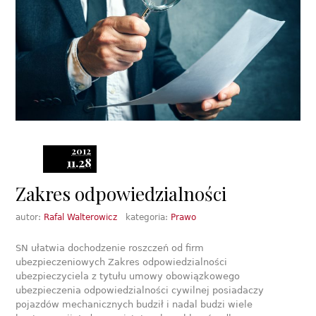
2012
11.28
Zakres odpowiedzialności
autor:
Rafal Walterowicz
kategoria:
Prawo
SN ułatwia dochodzenie roszczeń od firm
ubezpieczeniowych Zakres odpowiedzialności
ubezpieczyciela z tytułu umowy obowiązkowego
ubezpieczenia odpowiedzialności cywilnej posiadaczy
pojazdów mechanicznych budził i nadal budzi wiele