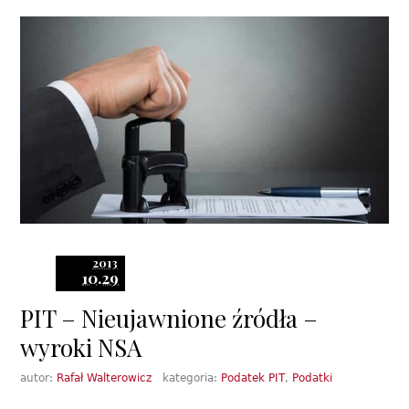
2013
10.29
PIT – Nieujawnione źródła –
wyroki NSA
autor:
Rafał Walterowicz
kategoria:
Podatek PIT
,
Podatki